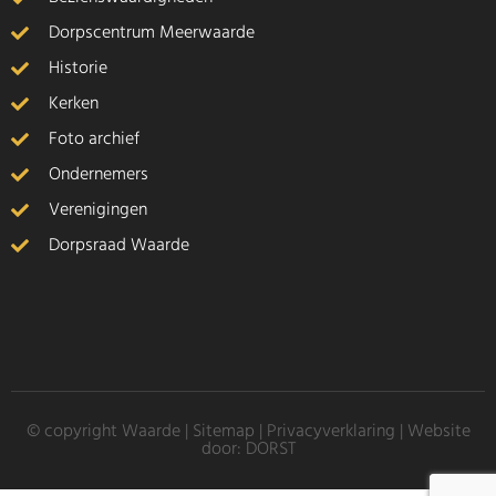
Dorpscentrum Meerwaarde
Historie
Kerken
Foto archief
Ondernemers
Verenigingen
Dorpsraad Waarde
© copyright Waarde |
Sitemap
|
Privacyverklaring
| Website
door:
DORST