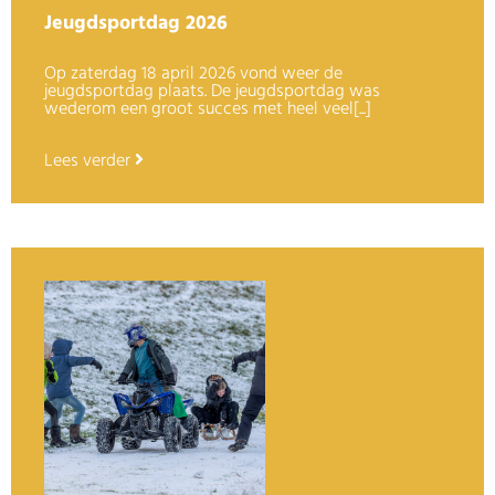
Jeugdsportdag 2026
Op zaterdag 18 april 2026 vond weer de
jeugdsportdag plaats. De jeugdsportdag was
wederom een groot succes met heel veel[...]
Lees verder