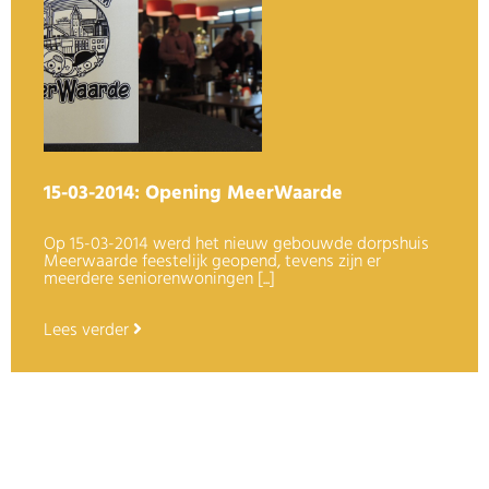
15-03-2014: Opening MeerWaarde
Op 15-03-2014 werd het nieuw gebouwde dorpshuis
Meerwaarde feestelijk geopend, tevens zijn er
meerdere seniorenwoningen [...]
Lees verder