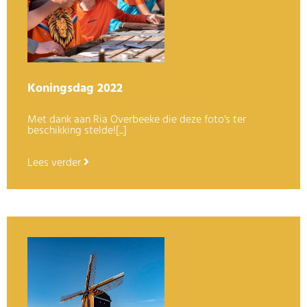
Koningsdag 2022
Met dank aan Ria Overbeeke die deze foto's ter
beschikking stelde![...]
Lees verder