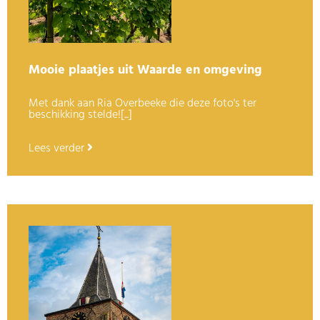
Mooie plaatjes uit Waarde en omgeving
Met dank aan Ria Overbeeke die deze foto's ter
beschikking stelde![...]
Lees verder