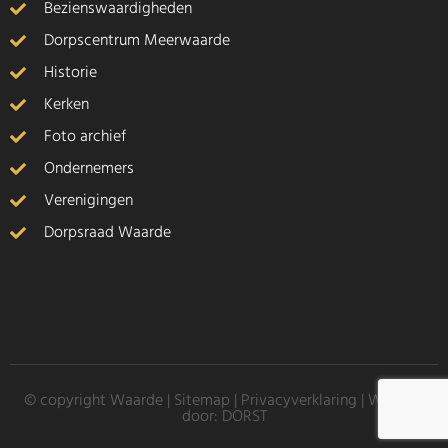
Bezienswaardigheden
Dorpscentrum Meerwaarde
Historie
Kerken
Foto archief
Ondernemers
Verenigingen
Dorpsraad Waarde
© copyright Waarde |
Sitemap
|
Privacyverklaring
| Website
door:
DORST