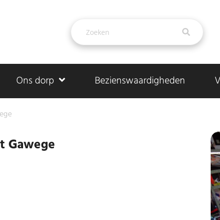
Ons dorp
Bezienswaardigheden
V
wege
kt Gawege