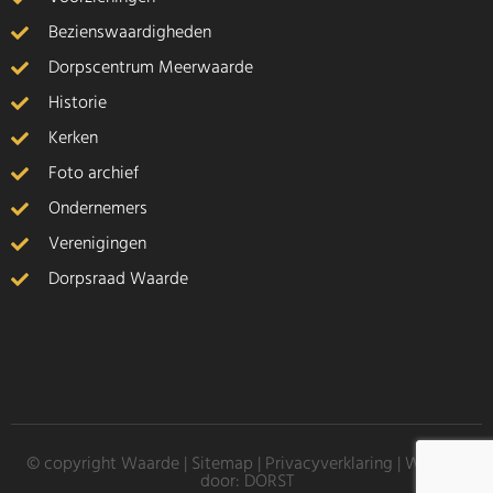
Bezienswaardigheden
Dorpscentrum Meerwaarde
Historie
Kerken
Foto archief
Ondernemers
Verenigingen
Dorpsraad Waarde
© copyright Waarde |
Sitemap
|
Privacyverklaring
| Website
door:
DORST