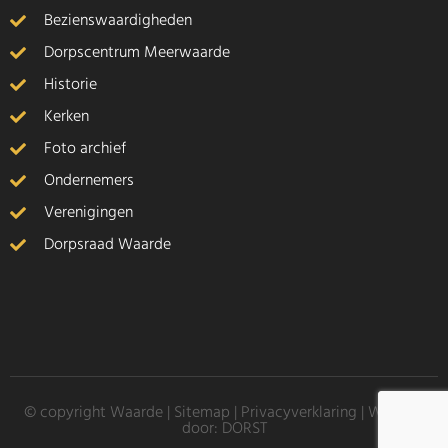
Bezienswaardigheden
Dorpscentrum Meerwaarde
Historie
Kerken
Foto archief
Ondernemers
Verenigingen
Dorpsraad Waarde
© copyright Waarde |
Sitemap
|
Privacyverklaring
| Website
door:
DORST