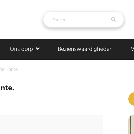
Ons dorp
Bezienswaardigheden
V
de Honte.
nte.